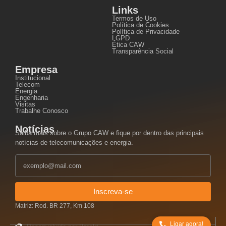
Links
Termos de Uso
Política de Cookies
Política de Privacidade
LGPD
Ética CAW
Transparência Social
Empresa
Institucional
Telecom
Energia
Engenharia
Visitas
Trabalhe Conosco
Notícias
Saiba mais sobre o Grupo CAW e fique por dentro das principais
notícias de telecomunicações e energia.
Inscreva-se
Matriz: Rod. BR 277, Km 108
Ligar agora!