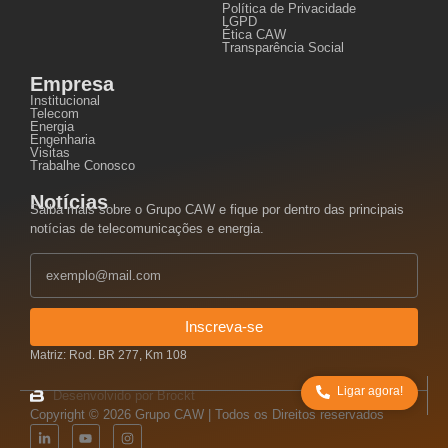
Política de Privacidade
LGPD
Ética CAW
Transparência Social
Empresa
Institucional
Telecom
Energia
Engenharia
Visitas
Trabalhe Conosco
Notícias
Saiba mais sobre o Grupo CAW e fique por dentro das principais
notícias de telecomunicações e energia.
Inscreva-se
Matriz: Rod. BR 277, Km 108
Ligar agora!
Desenvolvido por Brockt
Copyright © 2026 Grupo CAW | Todos os Direitos reservados