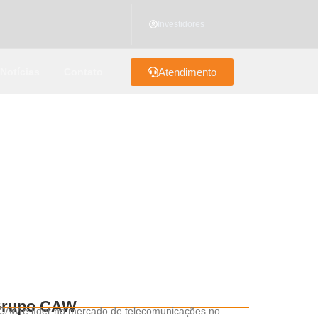
Investidores
Notícias
Contato
Atendimento
rupo CAW
CAW é líder no mercado de telecomunicações no