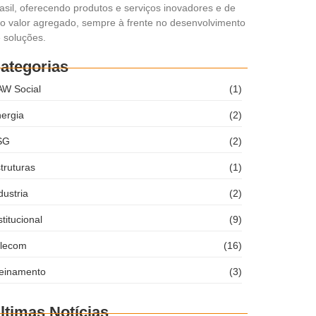
asil, oferecendo produtos e serviços inovadores e de
to valor agregado, sempre à frente no desenvolvimento
 soluções.
ategorias
W Social
(1)
ergia
(2)
SG
(2)
truturas
(1)
dustria
(2)
stitucional
(9)
elecom
(16)
einamento
(3)
ltimas Notícias