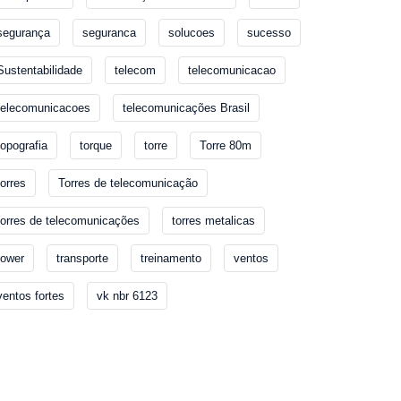
segurança
seguranca
solucoes
sucesso
Sustentabilidade
telecom
telecomunicacao
telecomunicacoes
telecomunicações Brasil
topografia
torque
torre
Torre 80m
torres
Torres de telecomunicação
torres de telecomunicações
torres metalicas
tower
transporte
treinamento
ventos
ventos fortes
vk nbr 6123