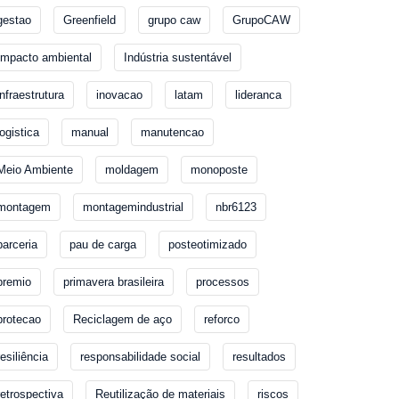
gestao
Greenfield
grupo caw
GrupoCAW
Impacto ambiental
Indústria sustentável
infraestrutura
inovacao
latam
lideranca
logistica
manual
manutencao
Meio Ambiente
moldagem
monoposte
montagem
montagemindustrial
nbr6123
parceria
pau de carga
posteotimizado
premio
primavera brasileira
processos
protecao
Reciclagem de aço
reforco
resiliência
responsabilidade social
resultados
retrospectiva
Reutilização de materiais
riscos