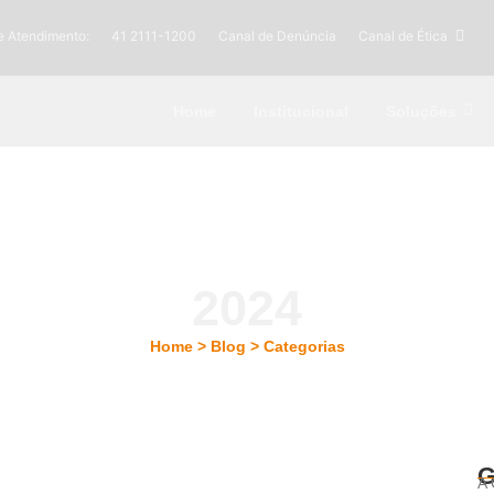
e Atendimento:
41 2111-1200
Canal de Denúncia
Canal de Ética
Home
Institucional
Soluções
2024
Home > Blog > Categorias
G
A 