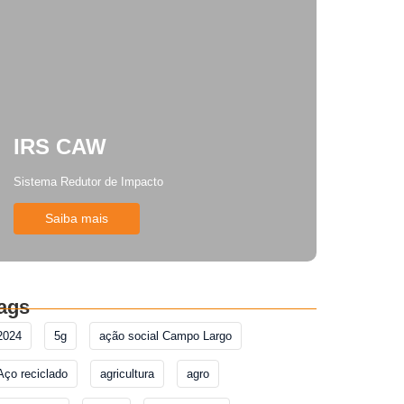
IRS CAW
Sistema Redutor de Impacto
Saiba mais
ags
2024
5g
ação social Campo Largo
Aço reciclado
agricultura
agro