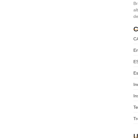
Br
al
de
ções e Infraestrutura de
2024 e o que Esperar para
C
CA
rres: Como Terminou 2024 e o que Esperar para 2025 O setor
En
o conectado. Em 2024, esse...
E
Es
In
In
T
Tr
U