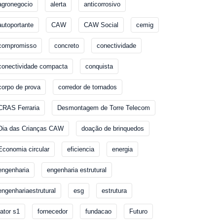
agronegocio
alerta
anticorrosivo
autoportante
CAW
CAW Social
cemig
compromisso
concreto
conectividade
conectividade compacta
conquista
corpo de prova
corredor de tornados
CRAS Ferraria
Desmontagem de Torre Telecom
Dia das Crianças CAW
doação de brinquedos
Economia circular
eficiencia
energia
engenharia
engenharia estrutural
engenhariaestrutural
esg
estrutura
fator s1
fornecedor
fundacao
Futuro