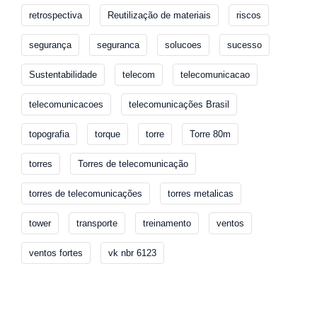
retrospectiva
Reutilização de materiais
riscos
segurança
seguranca
solucoes
sucesso
Sustentabilidade
telecom
telecomunicacao
telecomunicacoes
telecomunicações Brasil
topografia
torque
torre
Torre 80m
torres
Torres de telecomunicação
torres de telecomunicações
torres metalicas
tower
transporte
treinamento
ventos
ventos fortes
vk nbr 6123