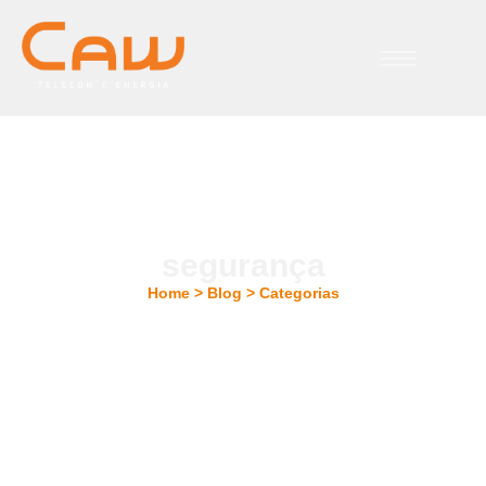
segurança
Home > Blog > Categorias
13/08/2025
-
editor-caw
-