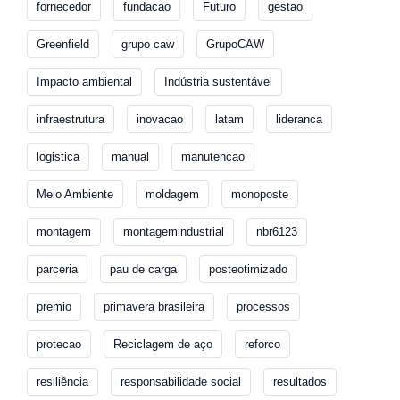
fornecedor
fundacao
Futuro
gestao
Greenfield
grupo caw
GrupoCAW
Impacto ambiental
Indústria sustentável
infraestrutura
inovacao
latam
lideranca
logistica
manual
manutencao
Meio Ambiente
moldagem
monoposte
montagem
montagemindustrial
nbr6123
parceria
pau de carga
posteotimizado
premio
primavera brasileira
processos
protecao
Reciclagem de aço
reforco
resiliência
responsabilidade social
resultados