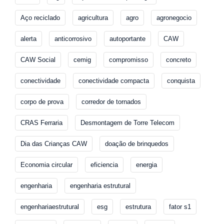
Aço reciclado
agricultura
agro
agronegocio
alerta
anticorrosivo
autoportante
CAW
CAW Social
cemig
compromisso
concreto
conectividade
conectividade compacta
conquista
corpo de prova
corredor de tornados
CRAS Ferraria
Desmontagem de Torre Telecom
Dia das Crianças CAW
doação de brinquedos
Economia circular
eficiencia
energia
engenharia
engenharia estrutural
engenhariaestrutural
esg
estrutura
fator s1