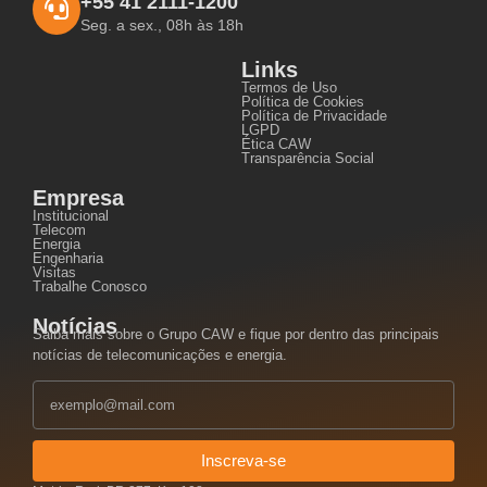
+55 41 2111-1200
Seg. a sex., 08h às 18h
Links
Termos de Uso
Política de Cookies
Política de Privacidade
LGPD
Ética CAW
Transparência Social
Empresa
Institucional
Telecom
Energia
Engenharia
Visitas
Trabalhe Conosco
Notícias
Saiba mais sobre o Grupo CAW e fique por dentro das principais
notícias de telecomunicações e energia.
Inscreva-se