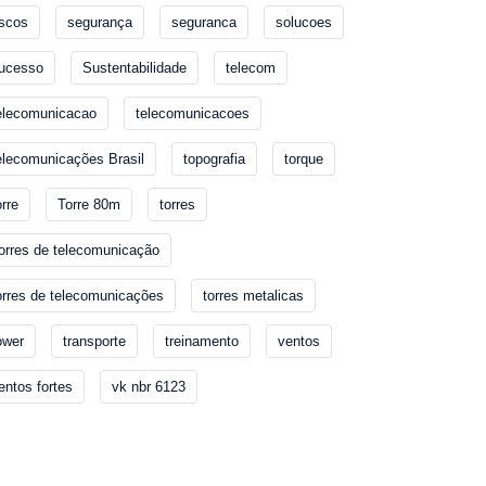
iscos
segurança
seguranca
solucoes
ucesso
Sustentabilidade
telecom
elecomunicacao
telecomunicacoes
elecomunicações Brasil
topografia
torque
orre
Torre 80m
torres
orres de telecomunicação
orres de telecomunicações
torres metalicas
ower
transporte
treinamento
ventos
entos fortes
vk nbr 6123