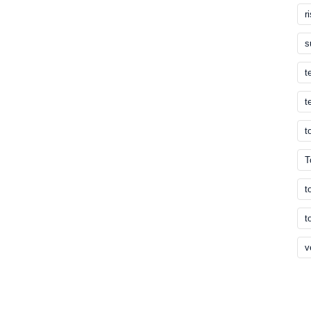
r
s
t
t
t
T
t
t
v