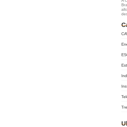
A 
Bra
tentabilidade e o Meio
alt
de
C
ustentáveis que reduzam nosso impacto ambiental e
mplementamos uma importante mudança: substituímos os
CA
En
ES
Est
Ind
Ins
Te
Tr
U