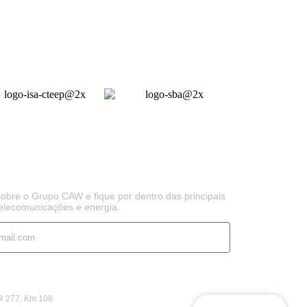
obre o Grupo CAW e fique por dentro das principais
telecomunicações e energia.
Inscreva-se
BR 277, Km 108