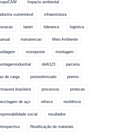
rupoCAW
Impacto ambiental
ndústria sustentável
infraestrutura
novacao
latam
lideranca
logistica
anual
manutencao
Meio Ambiente
oldagem
monoposte
montagem
ontagemindustrial
nbr6123
parceria
au de carga
posteotimizado
premio
rimavera brasileira
processos
protecao
eciclagem de aço
reforco
resiliência
esponsabilidade social
resultados
etrospectiva
Reutilização de materiais