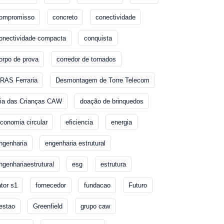
ompromisso
concreto
conectividade
onectividade compacta
conquista
orpo de prova
corredor de tornados
RAS Ferraria
Desmontagem de Torre Telecom
ia das Crianças CAW
doação de brinquedos
conomia circular
eficiencia
energia
ngenharia
engenharia estrutural
ngenhariaestrutural
esg
estrutura
ator s1
fornecedor
fundacao
Futuro
estao
Greenfield
grupo caw