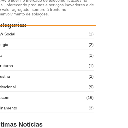
CAW é líder no mercado de telecomunicações no
sil, oferecendo produtos e serviços inovadores e de
o valor agregado, sempre à frente no
senvolvimento de soluções.
ategorias
W Social
(1)
ergia
(2)
G
(2)
ruturas
(1)
ustria
(2)
titucional
(9)
lecom
(16)
einamento
(3)
ltimas Notícias