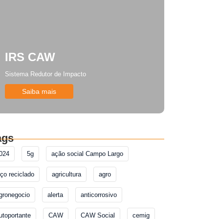
IRS CAW
Sistema Redutor de Impacto
Saiba mais
ags
024
5g
ação social Campo Largo
ço reciclado
agricultura
agro
gronegocio
alerta
anticorrosivo
utoportante
CAW
CAW Social
cemig