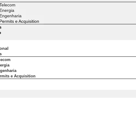
Telecom
Energia
Engenharia
Permits e Acquisition
s
o
ional
s
lecom
ergia
genharia
rmits e Acquisition