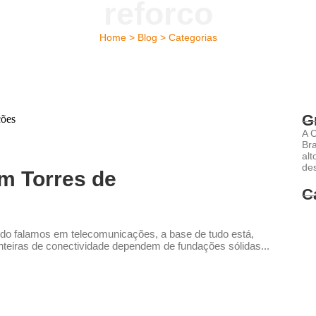
reforco
Home > Blog > Categorias
G
A 
Bra
alt
de
m Torres de
C
ndo falamos em telecomunicações, a base de tudo está,
inteiras de conectividade dependem de fundações sólidas...