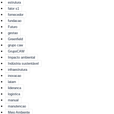
estrutura
fator s1
fornecedor
fundacao
Futuro
gestao
Greenfield
grupo caw
GrupoCAW
Impacto ambiental
Indústria sustentável
infraestrutura
inovacao
latam
lideranca
logistica
manual
manutencao
Meio Ambiente