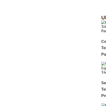
U
Co
Te
Pa
Se
Te
Pr